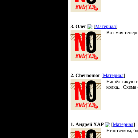
3
.
Олег
[
Материал
]
Вот моя теперь
2
.
Chernomor
[
Материал
]
Нашёл такую н
колка... Схема
1
.
Андрей ХАР
[
Материал
]
Ништячком, бл