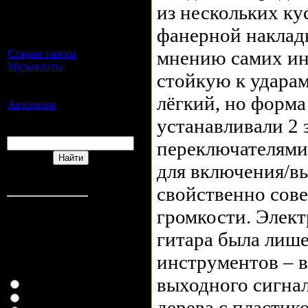
гитары, самопалы
из нескольких ку
сделанные в СССР, ваши
восстановления из пепла и
фанерной накладк
многое другое )
мнению самих ин
Старые газеты
[9]
Музыканты
[5]
стойкую к ударам
То кого мы слушали и будем
слушать
лёгкий, но форма
Автопром
[2]
Форма входа
устанавливали 2 
Поиск
переключателями,
для включения/в
Друзья сайта
Статистика
свойственно сове
Онлайн всего:
1
громкости. Элект
Гостей:
1
Пользователей:
0
гитара была лише
Наш опрос
инструментов – 
Хотели бы вы жить в
СССР?
выходного сигнал
Конечно же да!
Наверное...
дерева с пластик