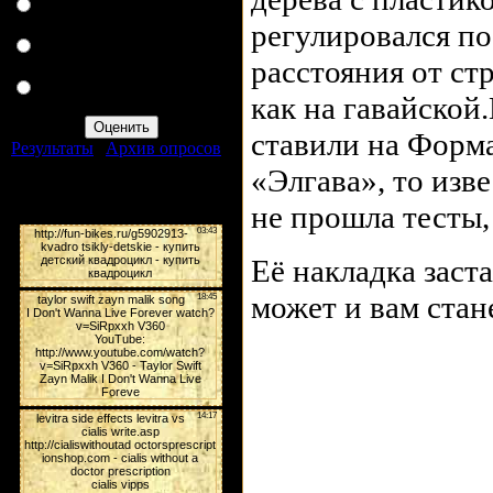
Ну можно было бы
попробовать.
регулировался по
Нет, я вообще не
расстояния от стр
понимаю как я сюда попал.
Ну-ну, может ещё в
как на гавайской
Китае?
ставили на Форма
Результаты
|
Архив опросов
Всего ответов:
169
«Элгава», то изв
Мини-чат
не прошла тесты,
Её накладка заст
может и вам стан