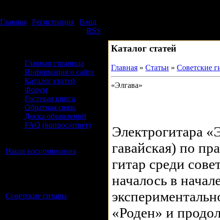
Пятница, 07.08.2026, 12:12
Back In U.S.S.R.
Главная
|
Регистрация
|
Вход
Приветствую Вас
Гость
|
RSS
Каталог статей
Меню сайта
Главная страница
Главная
»
Статьи
»
Советские г
Информация о сайте
Каталог статей
«Элгава»
Форум
Гостевая книга
Обратная связь
Доска объявлений
FAQ (вопрос/ответ)
Электрогитара «Э
Категории каталога
гавайская) по пр
Наши воспоминания
[0]
То что мы помним об
гитар среди сове
советском времени.
началось в начал
Желательно приятные
моменты )
экспериментально
Советские гитары
[14]
На чём мы играли и играем.
«Роден» и продол
Любые статьи про советские