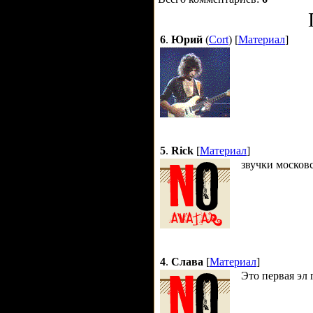
6
.
Юрий
(
Cort
) [
Материал
]
5
.
Rick
[
Материал
]
звучки москов
4
.
Слава
[
Материал
]
Это первая эл 