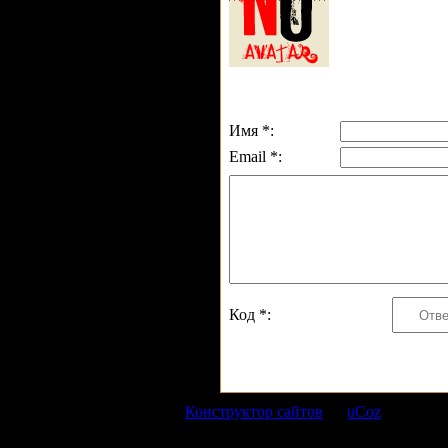
Имя *:
Email *:
Код *:
Copyright MyCorp © 2026 |
Конструктор сайтов
—
uCoz